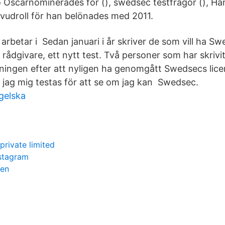
 Oscarnominerades för (), swedsec testfrågor (), Han
vudroll för han belönades med 2011.
arbetar i Sedan januari i år skriver de som vill ha S
ådgivare, ett nytt test. Två personer som har skrivit
nningen efter att nyligen ha genomgått Swedsecs licen
åter jag mig testas för att se om jag kan Swedsec.
gelska
private limited
stagram
den