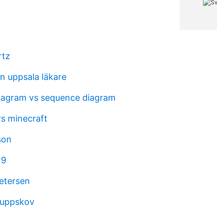
rtz
 uppsala läkare
diagram vs sequence diagram
rs minecraft
son
 9
petersen
uppskov