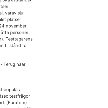
tser i
l, varav sju
et platser i
n 24 november
t åtta personer
en). Testtagarens
 tillstånd för
 · Terug naar
t populära.
sec testfrågor
nd. (Euratom)