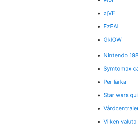
zjVF
EzEAI
GkIOW
Nintendo 19
Symtomax ca
Per lärka
Star wars qu
Vårdcentrale
Vilken valuta 