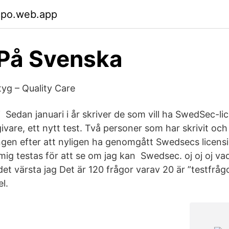
cpo.web.app
På Svenska
tyg – Quality Care
i Sedan januari i år skriver de som vill ha SwedSec-l
vare, ett nytt test. Två personer som har skrivit och 
ngen efter att nyligen ha genomgått Swedsecs licensie
ag mig testas för att se om jag kan Swedsec. oj oj oj va
et värsta jag Det är 120 frågor varav 20 är ”testfråg
l.