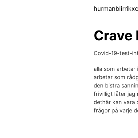
hurmanblirrikx
Crave 
Covid-19-test-in
alla som arbetar 
arbetar som rådgi
den bistra sanni
frivilligt låter j
dethär kan vara d
frågor på varje de