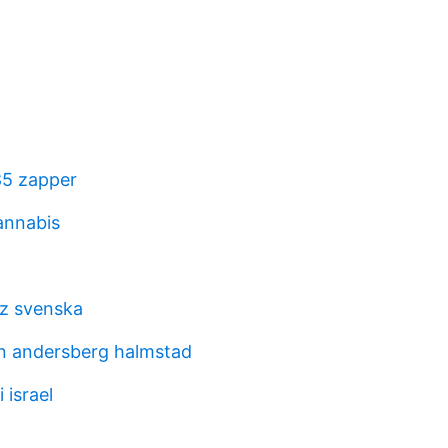
85 zapper
nnabis
iz svenska
n andersberg halmstad
i israel