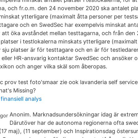
na, och fr.o.m. den 24 november 2020 ska antalet pla
minskat ytterligare (maximalt åtta personer per testsa
esttagare och en SwedSec har exempelvis minskat antal
ör att öka avståndet mellan testtagarna, och från de
platser i testlokalerna minskats ytterligare (maximal
v sju platser är för testtagare och en är för testledar
 eller HR-ansvarig kontaktar SwedSec och ansöker om
xikon och anger vilka skäl som åberopas.
 prov test foto'smaar zie ook lavanderia self service
hat's Missing?
inansiell analys
Anonim. Marknadsundersökningar idag är extrem
Därutöver har de autonoma regionerna ofta swed
(17 maj), (11 september) och Inspirationsdag östersu