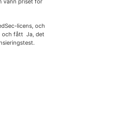
 vann priset för
wedSec-licens, och
 och fått Ja, det
sieringstest.