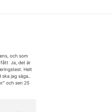
icens, och som
fått Ja, det är
ringstest. Helt
d ska jag säga..
or” och sen 25