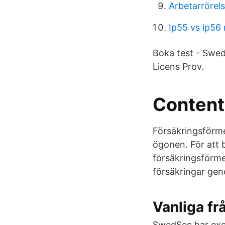
Arbetarrörels
Ip55 vs ip56
Boka test - Swe
Licens Prov.
Contento
Försäkringsförme
ögonen. För att 
försäkringsförme
försäkringar gen
Vanliga f
SwedSec har exem