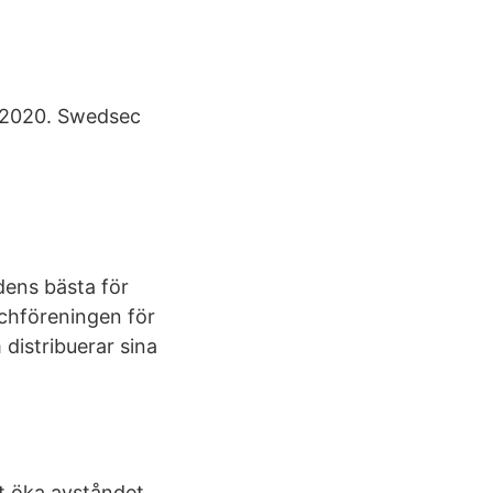
 2020. Swedsec
dens bästa för
schföreningen för
distribuerar sina
tt öka avståndet