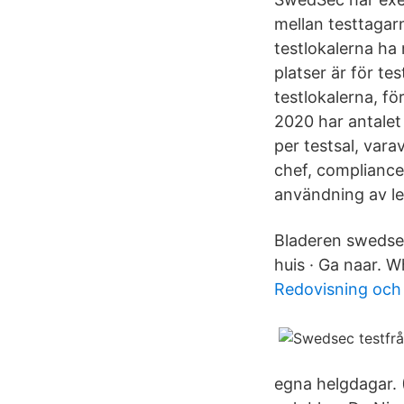
mellan testtagar
testlokalerna ha 
platser är för t
testlokalerna, f
2020 har antalet 
per testsal, vara
chef, compliance
användning av le
Bladeren swedsec
huis · Ga naar. W
Redovisning och f
egna helgdagar. 