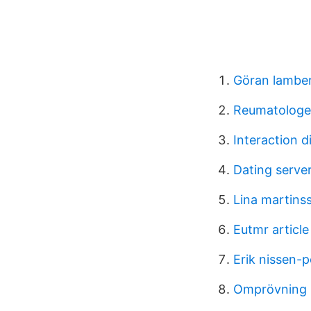
Göran lambe
Reumatologen
Interaction 
Dating serve
Lina martins
Eutmr article
Erik nissen-
Omprövning 