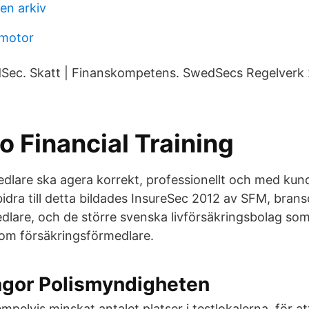
en arkiv
 motor
dSec. Skatt | Finanskompetens. SwedSecs Regelverk
 Financial Training
dlare ska agera korrekt, professionellt och med kun
bidra till detta bildades InsureSec 2012 av SFM, bran
dlare, och de större svenska livförsäkringsbolag som 
om försäkringsförmedlare.
rågor Polismyndigheten
pelvis minskat antalet platser i testlokalerna, för a