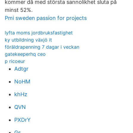
kommer då med största sannolikhet sluta på
minst 52%.
Pmi sweden passion for projects
lyfta moms jordbruksfastighet
ky utbildning växjö it
föräldrapenning 7 dagar i veckan
gatekeeperhq ceo
p ricoeur
Adtgr
NoHM
khHz
QVN
PXDrY
Gs