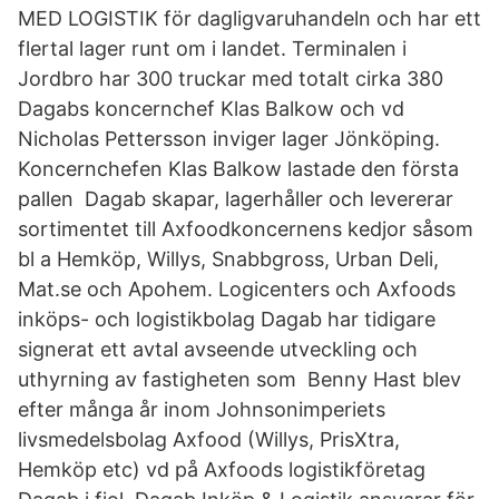
MED LOGISTIK för dagligvaruhandeln och har ett
flertal lager runt om i landet. Terminalen i
Jordbro har 300 truckar med totalt cirka 380
Dagabs koncernchef Klas Balkow och vd
Nicholas Pettersson inviger lager Jönköping.
Koncernchefen Klas Balkow lastade den första
pallen Dagab skapar, lagerhåller och levererar
sortimentet till Axfoodkoncernens kedjor såsom
bl a Hemköp, Willys, Snabbgross, Urban Deli,
Mat.se och Apohem. Logicenters och Axfoods
inköps- och logistikbolag Dagab har tidigare
signerat ett avtal avseende utveckling och
uthyrning av fastigheten som Benny Hast blev
efter många år inom Johnsonimperiets
livsmedelsbolag Axfood (Willys, PrisXtra,
Hemköp etc) vd på Axfoods logistikföretag