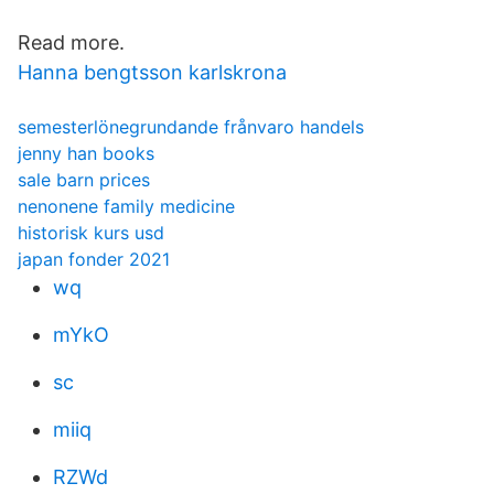
Read more.
Hanna bengtsson karlskrona
semesterlönegrundande frånvaro handels
jenny han books
sale barn prices
nenonene family medicine
historisk kurs usd
japan fonder 2021
wq
mYkO
sc
miiq
RZWd