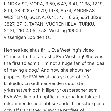
LINDKVIST, MORA, 3.59, 6.47, 8.41, 11.38, 12.19,
8.19, 38.92857 1679, 1678, 8574, ANDREAS
WESTLING, SOLNA, 0.45, 4.11, 6.35, 9.51 3828,
3827, 2713, TAPANI VUORENHELA, TURKU,
21.31, 1.16, 4.05, 7.53 Westling 1900 tar
visserligen upp den (s.
Hennes kedjehus är … Eva Westling's video
(Thanks to the fantastic Eva Westling! She was
the first to admit "I'm not a huge fan of the idea
of having a dog." And now she shows her
puppies! Se EVA Westlings yrkesprofil på
LinkedIn. LinkedIn är världens största
yrkesnätverk och hjälper yrkespersoner som
EVA Westling att upptäcka interna kontakter till
rekommenderade jobbsökande, branschexperter
och affärspartner. View the profiles of