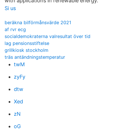
with applications in renewable energy.
Si us
beräkna bilförmånsvärde 2021
af rvr ecg
socialdemokraterna valresultat över tid
lag pensionsstiftelse
grillkiosk stockholm
träs antändningstemperatur
twM
zyFy
dtw
Xed
zN
oG