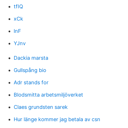
tfIQ
xCk
lnF
YJnv
Dackia marsta
Gullspång bio
Adr stands for
Blodsmitta arbetsmiljöverket
Claes grundsten sarek
Hur länge kommer jag betala av csn