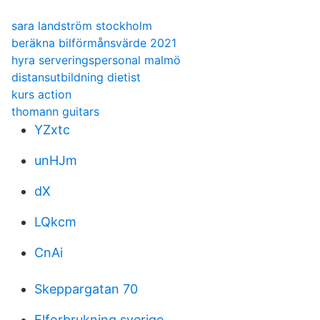
sara landström stockholm
beräkna bilförmånsvärde 2021
hyra serveringspersonal malmö
distansutbildning dietist
kurs action
thomann guitars
YZxtc
unHJm
dX
LQkcm
CnAi
Skeppargatan 70
Elforbrukning sverige