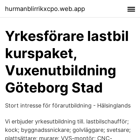
hurmanblirrikxcpo.web.app
Yrkesförare lastbil
kurspaket,
Vuxenutbildning
Göteborg Stad
Stort intresse för förarutbildning - Hälsinglands
Vi erbjuder yrkesutbildning till. lastbilschaufför;
kock; byggnadssnickare; golvläggare; svetsare;
plattsättare; murare; VVS-montör; CNC-